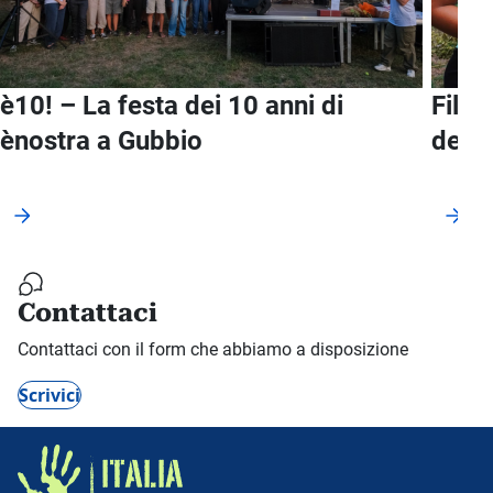
è10! – La festa dei 10 anni di
Filie
ènostra a Gubbio
delle
CONTENUTI AUDIOVISIVI
VIDEO STORYTELLING
CONTENUT
Contattaci
Contattaci con il form che abbiamo a disposizione
Scrivici