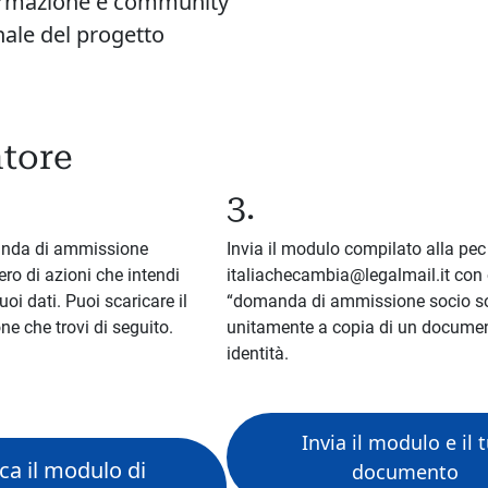
formazione e community
ale del progetto
ntore
3.
nda di ammissione
Invia il modulo compilato alla pec
ro di azioni che intendi
italiachecambia@legalmail.it con
tuoi dati. Puoi scaricare il
“domanda di ammissione socio s
e che trovi di seguito.
unitamente a copia di un documen
identità.
Invia il modulo e il 
ca il modulo di
documento