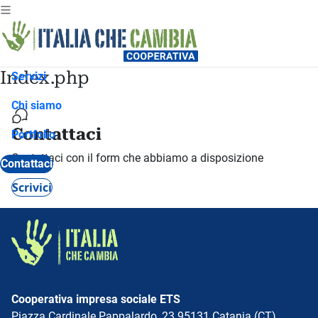
Index.php
Servizi
Chi siamo
Contattaci
Portfolio
Contattaci con il form che abbiamo a disposizione
Contattaci
Scrivici
Cooperativa impresa sociale ETS
Piazza Cardinale Pappalardo, 23 95131 Catania (CT)